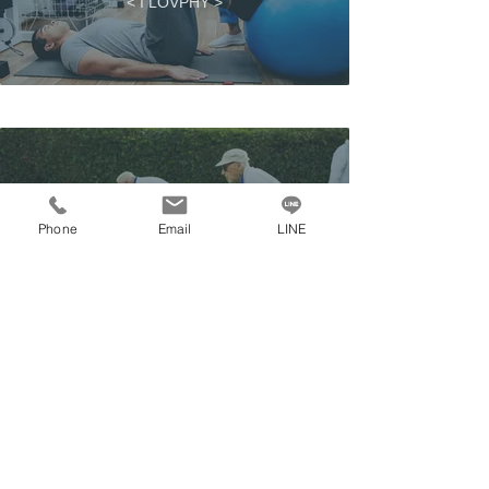
< I LOVPHY >
運動比賽
Phone
Email
LINE
< I LOVPHY >