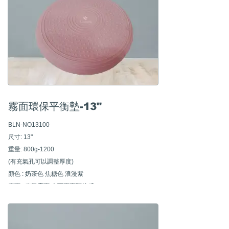
霧面環保平衡墊-13"
BLN-NO13100
尺寸: 13"
重量: 800g-1200
(有充氣孔可以調整厚度)
顏色 : 奶茶色 焦糖色 浪漫紫
表面 : 光滑霧面 上下兩面顆粒感
​作用 : 平衡 瑜珈 腿部肌肉訓練等等
■ 彈力十足 軟度可調整