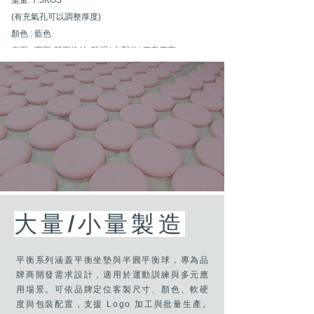
重量: 7.5KGS
(有充氣孔可以調整厚度)
顏色 : 藍色
表面 : 亮面-雙面條紋 /防滑/ 有配件/ 穩定度高
​作用 : 平衡 瑜珈 腿部肌肉訓練等等
■ 彈力十足 軟度可調整
■ 基本包裝是1 PC/PE BAG
■ 適用物理治療 瑜珈 復健使用
​大量/小量製造
平衡系列涵蓋平衡坐墊與半圓平衡球，專為品
牌商開發需求設計，適用於運動訓練與多元應
用場景。可依品牌定位客製尺寸、顏色、軟硬
度與包裝配置，支援 Logo 加工與批量生產。