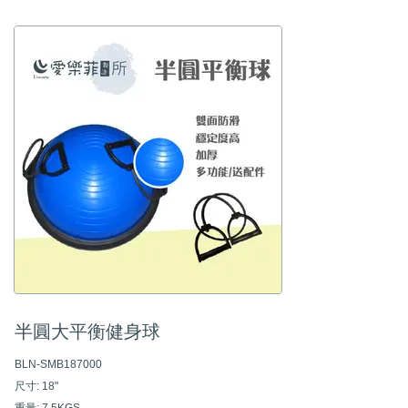
​作用 : 平衡 瑜珈 腿部肌肉訓練等等
■ 彈力十足 軟度可調整
■ 基本包裝是1 PC/PE BAG
■ 適用物理治療 瑜珈 復健使用
半圓大平衡健身球
BLN-SMB187000
尺寸: 18"